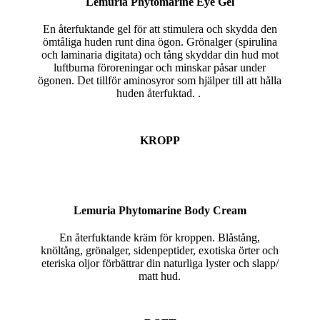
Lemuria Phytomarine Eye Gel
En återfuktande gel för att stimulera och skydda den
ömtåliga huden runt dina ögon. Grönalger (spirulina
och laminaria digitata) och tång skyddar din hud mot
luftburna föroreningar och minskar påsar under
ögonen. Det tillför aminosyror som hjälper till att hålla
huden återfuktad. .
KROPP
Lemuria Phytomarine Body Cream
En återfuktande kräm för kroppen. Blåstång,
knöltång, grönalger, sidenpeptider, exotiska örter och
eteriska oljor förbättrar din naturliga lyster och slapp/
matt hud.