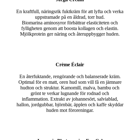
En kraftfull, näringsrik fuktkräm för att lyfta och verka
uppstramade på en åldrad, torr hud.
Biomarina aminosyror förbättrar elasticiteten och
fylligheten genom att boosta kollagen och elastin.
Mjölkprotein ger näring och återuppbygger huden.
Crème Éclair
En återfuktande, rengörande och balanserade kräm.
Optimal för en matt, oren hud som vill få en jämnare
hudton och struktur. Kamomill, malva, bambu och
grönt te verkar lugnande för rodnad och
inflammation. Extrakt av johannesört, salviablad,
hallon, jordgubbar, björnbär, äpplen och kaffe skyddar
huden mot föroreningar.