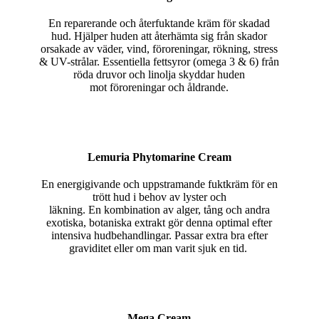
En reparerande och återfuktande kräm för skadad
hud. Hjälper huden att återhämta sig från skador
orsakade av väder, vind, föroreningar, rökning, stress
& UV-strålar. Essentiella fettsyror (omega 3 & 6) från
röda druvor och linolja skyddar huden
mot föroreningar och åldrande.
Lemuria Phytomarine Cream
En energigivande och uppstramande fuktkräm för en
trött hud i behov av lyster och
läkning. En kombination av alger, tång och andra
exotiska, botaniska extrakt gör denna optimal efter
intensiva hudbehandlingar. Passar extra bra efter
graviditet eller om man varit sjuk en tid.
Mega Cream