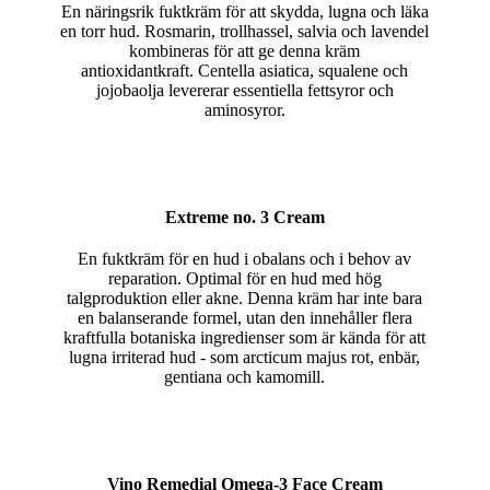
En näringsrik fuktkräm för att skydda, lugna och läka
en torr hud. Rosmarin, trollhassel, salvia och lavendel
kombineras för att ge denna kräm
antioxidantkraft. Centella asiatica, squalene och
jojobaolja levererar essentiella fettsyror och
aminosyror.
Extreme no. 3 Cream
En fuktkräm för en hud i obalans och i behov av
reparation. Optimal för en hud med hög
talgproduktion eller akne. Denna kräm har inte bara
en balanserande formel, utan den innehåller flera
kraftfulla botaniska ingredienser som är kända för att
lugna irriterad hud - som arcticum majus rot, enbär,
gentiana och kamomill.
Vino Remedial Omega-3 Face Cream