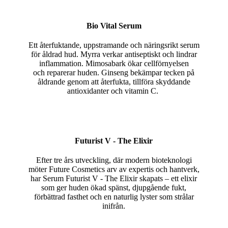
Bio Vital Serum
Ett återfuktande, uppstramande och näringsrikt serum
för åldrad hud. Myrra verkar antiseptiskt och lindrar
inflammation. Mimosabark ökar cellförnyelsen
och reparerar huden. Ginseng bekämpar tecken på
åldrande genom att återfukta, tillföra skyddande
antioxidanter och vitamin C.
Futurist V - The Elixir
Efter tre års utveckling, där modern bioteknologi
möter Future Cosmetics arv av expertis och hantverk,
har Serum Futurist V - The Elixir skapats – ett elixir
som ger huden ökad spänst, djupgående fukt,
förbättrad fasthet och en naturlig lyster som strålar
inifrån.