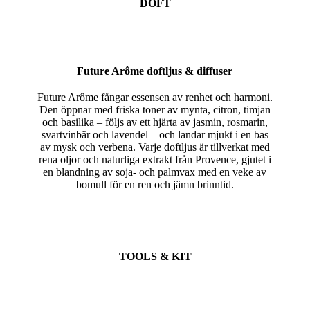
DOFT
Future Arôme doftljus & diffuser
Future Arôme fångar essensen av renhet och harmoni.
Den öppnar med friska toner av mynta, citron, timjan
och basilika – följs av ett hjärta av jasmin, rosmarin,
svartvinbär och lavendel – och landar mjukt i en bas
av mysk och verbena. Varje doftljus är tillverkat med
rena oljor och naturliga extrakt från Provence, gjutet i
en blandning av soja- och palmvax med en veke av
bomull för en ren och jämn brinntid.
TOOLS & KIT